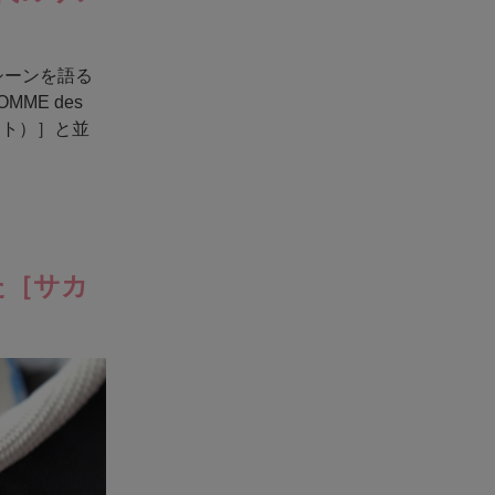
シーンを語る
ME des
モト）］と並
た［サカ