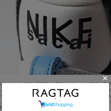
］はウィメンズでは圧倒的に人気でしたが、メンズでの人気が
年。様々なブランドとのコラボレーションにてユニセックスア
てから、注目度も上がりメンズでもより多くの方に認知される
 これまでに発表してきたコラボは数知れず、［NIKE（ナイキ
ACE（ザノースフェイス）］、［Pendleton（ペンドルトン）］、［