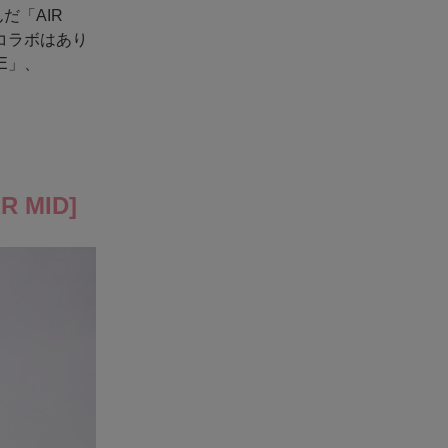
だ「AIR
コラボはあり
E」、
 MID]