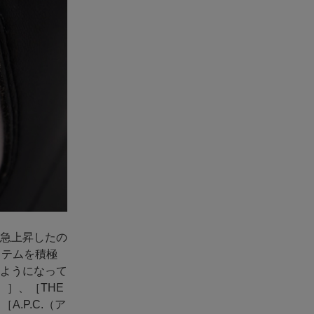
急上昇したの
イテムを積極
ようになって
）］、［THE
A.P.C.（ア