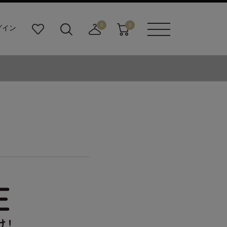
0
0
グイン
お
検
店
カ
メニュ
気
索
舗
ー
ーボタ
に
ビ
取
ト
ン
入
ル
り
り
ダ
寄
ー
せ
ボ
カ
タ
ー
ン
ト