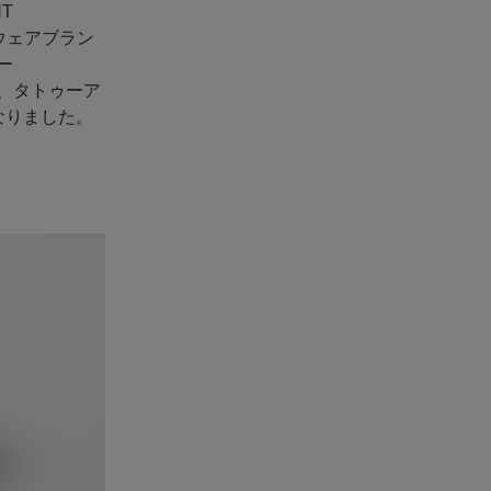
T
イウェアブラン
ー
や、タトゥーア
なりました。