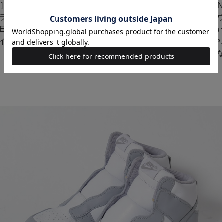
］、［UNDERCOVER（アンダーカバー）］、［FRAGMNEN
（フラグメントデザイン）］、 ［PORTER（ポーター）］、ア
IVE SONS（ネイティブサンズ）］や、ハワイのサンダルメーカ
ハイアン）］など。最近だとファンクバンドの「Funkadelic」
「Dr,Woo」とのファッションの垣根を超えたコラボも話題に