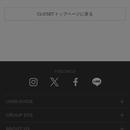
CLOSETトップページに戻る
FOLLOW US
Twitter
Facebook
Line
USER GUIDE
GROUP SITE
ABOUT US