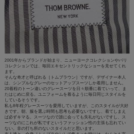
2001年からブランドが始まり、ニューヨークコレクションやパリ
コレクションでは、毎回エキセントリックなショーを見せてくれ
ます。
そんな奇才と呼ばれる［トムブラウン］ですが、デザイナー本人
は、シンプルなグレーのセットアップスーツしか着用しません。
20着程のトーン違いのグレースーツを日々順番に着ていって、ま
たはじめに戻る。ユニフォームを着るように毎日同じスタイルを
しているそうです。
私も8年程グレースーツを愛用していますが、このスタイルが大好
きです。朝、服を選ぶ時間も思考も必要ないですし、着てしまえ
ば必ずキマる。スーツなので誰に会っても失礼がないですし、ス
ーツなのにこれが私ですというファッション性の主張も忘れてい
ない。非の打ち所のないスタイルだと思います。
友人達と、全身［トムブラウン］で集まった時には、なんとも言