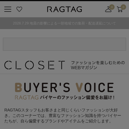
0
0
ニ
お
店
カ
ュ
気
舗
ー
2026.7.29 地震の影響による一部地域での集荷・配送遅延について
ー
に
取
ト
ボ
入
り
タ
り
寄
ン
せ
カ
ー
ト
RAGTAGスタッフもお客さまと同じくらいファッションが大好
き。
このコーナーでは、豊富なファッション知識を持つバイヤー
たちが、
自ら偏愛するブランドやアイテムをご紹介します。