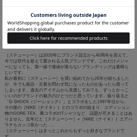
［ステューシー］は2020年にブランド設立から40周年を迎えて、
今では世代を超えて愛される人気ブランドです。これだけメジャ
ーになっても、第一線で価値が落ちないブランディングは素晴ら
しいです。
私が最初に［ステューシー］を買い始めてから25年が経ちました
が、今でも新品・古着を問わず気になったものがあったら買って
しまいます。過去のアイテムから見渡してみても、ずっとかっこ
いいのがブランドの魅力のひとつだと思っています。振り返ると
「G-SHOCK（ジーショック）」とコラボをした1997年位から、
その後の［NIKE（ナイキ）］とのコラボの始まり、エディション
物のGORE-TEX、裏コラボのTシャツなど、話題が尽きることはあ
りません。近年だと［ステューシー］×［NIKE（ナイキ）］エアハ
ラチもカッコ良かった…。
［ステューシー］はきっとこれからもずっと好きなブランドで
す。