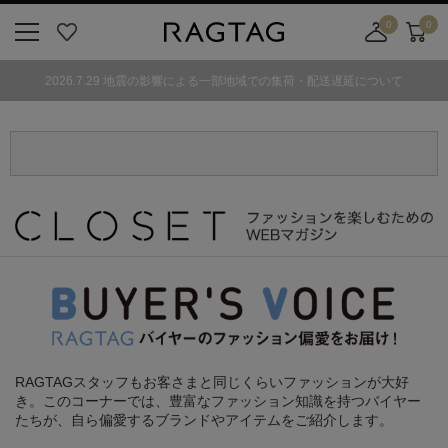
0
0
ニ
お
店
カ
ュ
気
舗
ー
2026.7.29 地震の影響による一部地域での集荷・配送遅延について
ー
に
取
ト
ボ
入
り
タ
り
寄
ン
せ
カ
ー
ト
RAGTAGスタッフもお客さまと同じくらいファッションが大好
き。
このコーナーでは、豊富なファッション知識を持つバイヤー
たちが、
自ら偏愛するブランドやアイテムをご紹介します。