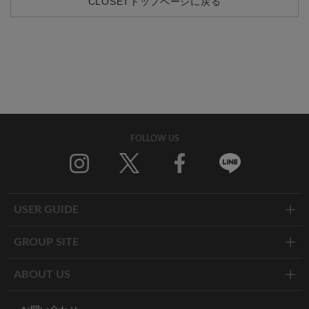
CLOSETトップページに戻る
FOLLOW US
Twitter
Facebook
Line
USER GUIDE
GROUP SITE
ABOUT US